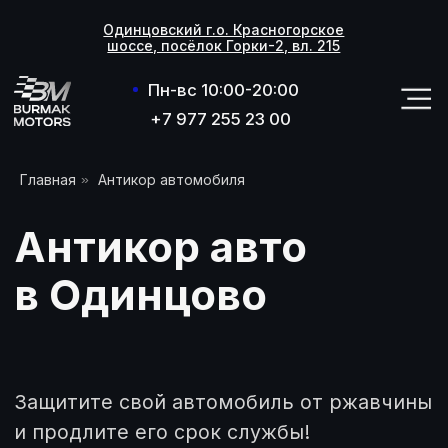
Одинцовский г.о. Красногорское
Одинцовский г.о. Красногорское
шоссе, посёлок Горки-2, вл. 215
шоссе, посёлок Горки-2, вл. 215
Пн-вс 10:00-20:00
+7 977 255 23 00
+7 977 255 23 00
Антикор авто
Главная
»
Антикор автомобиля
в Одинцово
Защитите свой автомобиль от ржавчины
и продлите его срок службы!
Профессиональная антикоррозийная
обработка днища авто — это надежный
способ предотвратить разрушение
металла под воздействием влаги,
реагентов и механических повреждений.