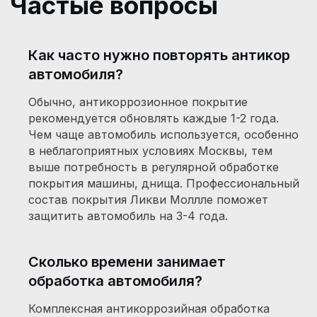
Как нас найти
Московская область, район г.о. Одинцово
Как часто нужно повторять антикор
Красногорское шоссе, посёлок
Горки-2, вл. 215
автомобиля?
Обычно, антикоррозионное покрытие
рекомендуется обновлять каждые 1-2 года.
+7 (977) 255-23-00
Чем чаще автомобиль используется, особенно
Администратор
в неблагоприятных условиях Москвы, тем
выше потребность в регулярной обработке
burmakmotors@yandex.ru
покрытия машины, днища. Профессиональный
Электронная почта
состав покрытия Ликви Моллле поможет
защитить автомобиль на 3-4 года.
в яндекс навигатор
в яндекс карты
Сколько времени занимает
обработка автомобиля?
Комплексная антикоррозийная обработка