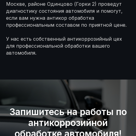
Москве, районе Одинцово (Горки 2) проведут
диагностику состояния автомобиля и помогут,
если вам нужна антикор обработка
Информация
профессиональным составом по приятной цене.
О компании
У нас есть собственный антикоррозийный цех
Блог
для профессиональной обработки вашего
автомобиля.
Контакты
Политика конфиденциальности
Разработка сайта
2026. Все права защищены
Запишитесь на работы по
антикоррозийной
обработке автомобиля!