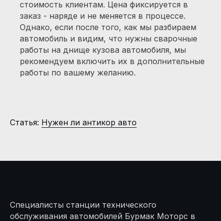
burmakmotors@yandex.ru
стоимость клиентам. Цена фиксируется в
заказ - наряде и не меняется в процессе.
Однако, если после того, как мы разбираем
автомобиль и видим, что нужны сварочные
работы на днище кузова автомобиля, мы
Услуги
рекомендуем включить их в дополнительные
работы по вашему желанию.
Слесарные работы
Шиномонтаж
Статья:
Нужен ли антикор авто
Диагностика
Обслуживание кондиционеров
Замена масла в АКПП
Антикор покрытие
Ремонт коммерческих
и грузовых авто
Специалисты станции технического
обслуживания автомобилей Бурмак Моторс в
Ремонт газелей