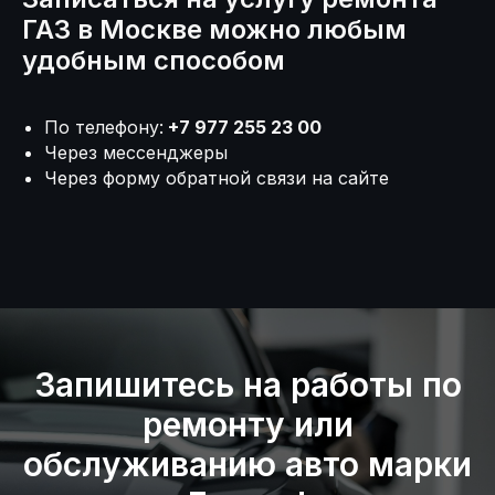
ГАЗ в Москве можно любым
удобным способом
По телефону:
+7 977 255 23 00
Через мессенджеры
Через форму обратной связи на сайте
+7 (977) 255-23-00
burmakmotors@yandex.ru
Услуги
Запишитесь на работы по
Слесарные работы
ремонту или
обслуживанию авто марки
Шиномонтаж