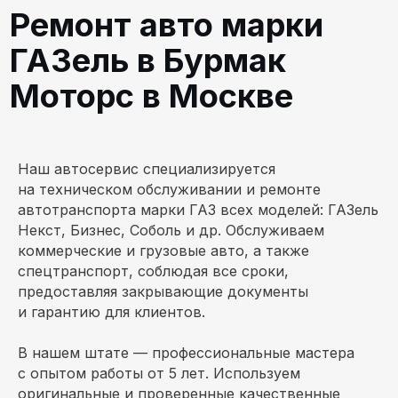
Наш автосервис специализируется
Как нас найти
на техническом обслуживании и ремонте
автотранспорта марки ГАЗ всех моделей: ГАЗель
Московская область, район г.о. Одинцово
Некст, Бизнес, Соболь и др. Обслуживаем
коммерческие и грузовые авто, а также
Красногорское шоссе, посёлок
Горки-2, вл. 215
спецтранспорт, соблюдая все сроки,
предоставляя закрывающие документы
и гарантию для клиентов.
+7 (977) 255-23-00
В нашем штате — профессиональные мастера
Администратор
с опытом работы от 5 лет. Используем
оригинальные и проверенные качественные
burmakmotors@yandex.ru