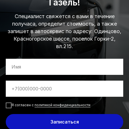
Газель!
Диагностика
Обслуживание кондиционеров
Специалист свяжется с вами в течение
Замена масла в АКПП
получаса, определит стоимость, а также
запишет в автосервис по адресу: Одинцово,
Антикор покрытие
Красногорское шоссе, поселок Горки-2,
Ремонт коммерческих
вл.215.
и грузовых авто
Ремонт газелей
Информация
О компании
Блог
Я согласен с
политикой конфиденциальности
Контакты
Записаться
Политика конфиденциальности