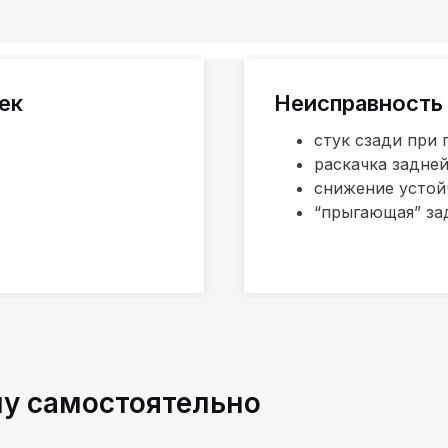
ек
Неисправность 
стук сзади при
раскачка задне
снижение устой
“прыгающая” за
му самостоятельно