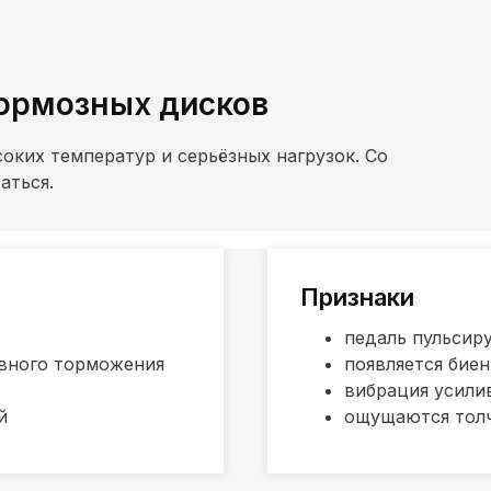
тормозных дисков
оких температур и серьёзных нагрузок. Со
аться.
Признаки
педаль пульсир
ивного торможения
появляется бие
вибрация усили
й
ощущаются толч