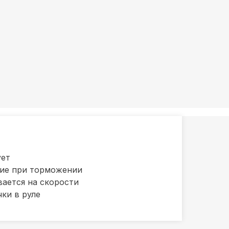
ует
ние при торможении
вается на скорости
ки в руле