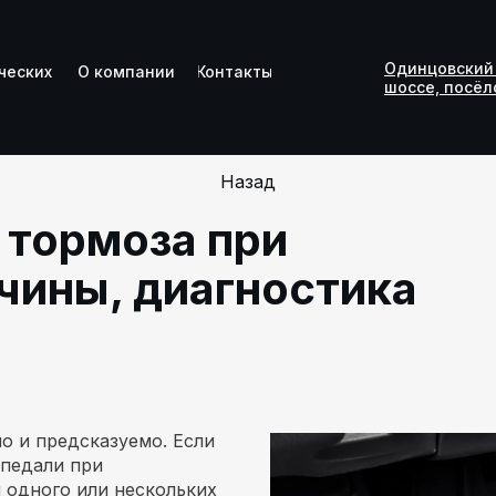
Одинцовский 
Одинцовский 
ческих
ческих
О компании
О компании
Контакты
Контакты
шоссе, посёло
шоссе, посёло
Назад
 тормоза при
чины, диагностика
о и предсказуемо. Если
 педали при
 одного или нескольких